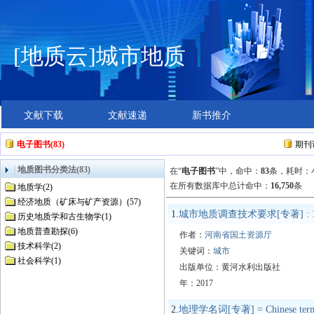
[地质云]城市地质
文献下载
文献速递
新书推介
电子图书(83)
期刊论
地质图书分类法(83)
在“
电子图书
”中，
命中：
83
条，耗时：小
在所有数据库中总计命中：
16,750
条
地质学(2)
经济地质（矿床与矿产资源）(57)
1.
城市地质调查技术要求[专著] : 1:
历史地质学和古生物学(1)
地质普查勘探(6)
作者：
河南省国土资源厅
技术科学(2)
关键词：
城市
社会科学(1)
出版单位：黄河水利出版社
年：2017
2.
地理学名词[专著] = Chinese terms 